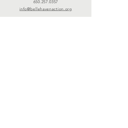
650.257.0357
info@bellehavenaction.org
Belle Haven Action is
a 501.c (3) public charity.
Connect with us
Facebook
Instagram
SUBSCRIBE
Belle Haven Action is a
Join